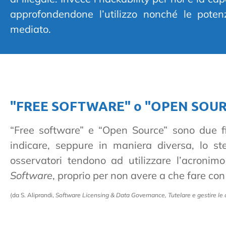
approfondendone l’utilizzo nonché le potenz
mediato.
"FREE SOFTWARE" o "OPEN SOUR
“Free software” e “Open Source” sono due fi
indicare, seppure in maniera diversa, lo st
osservatori tendono ad utilizzare l’acroni
Software
, proprio per non avere a che fare con
(da S. Aliprandi,
Software Licensing & Data Governance, Tutelare e gestire le 