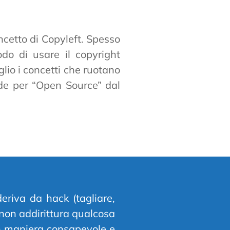
ncetto di Copyleft. Spesso
do di usare il copyright
lio i concetti che ruotano
nde per “Open Source” dal
eriva da hack (tagliare,
e non addirittura qualcosa
a in maniera consapevole e