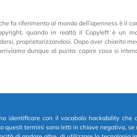
he fa riferimento al mondo dell’openness è il co
opyright, quando in realtà il Copyleft è un mo
rsi, proprietarizzandosi. Dopo aver chiarito meg
e arriviamo dunque al punto: capire cosa si inte
o identificare con il vocabolo hackability che d
sso questi termini sono letti in chiave negativa, s
apacità di andare oltre, di utilizzare la tecnologi