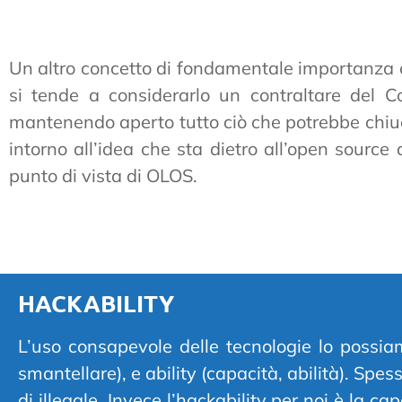
Un altro concetto di fondamentale importanza c
si tende a considerarlo un contraltare del C
mantenendo aperto tutto ciò che potrebbe chiude
intorno all’idea che sta dietro all’open sourc
punto di vista di OLOS.
HACKABILITY
L’uso consapevole delle tecnologie lo possiam
smantellare), e ability (capacità, abilità). Spe
di illegale. Invece l’hackability per noi è la c