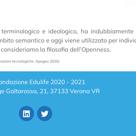
to terminologico e ideologico, ha indubbiamente
mbito semantico e oggi viene utilizzato per indi
consideriamo la filosofia dell’Openness.
eazioni tecnologiche
, Apogeo 2020)
ondazione Edulife 2020 - 2021
e Galtarossa, 21, 37133 Verona VR