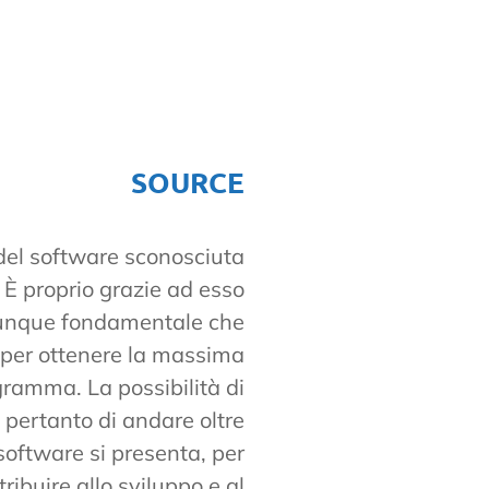
SOURCE
 del software sconosciuta
 È proprio grazie ad esso
 dunque fondamentale che
o per ottenere la massima
gramma. La possibilità di
 pertanto di andare oltre
 software si presenta, per
ibuire allo sviluppo e al