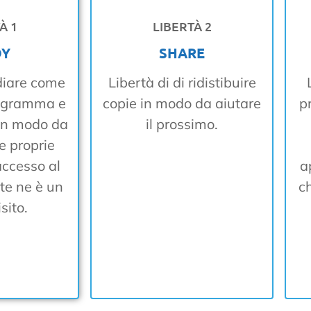
À 1
LIBERTÀ 2
DY
SHARE
udiare come
Libertà di di ridistibuire
rogramma e
copie in modo da aiutare
p
 in modo da
il prossimo.
e proprie
accesso al
a
te ne è un
c
sito.