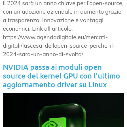
Il 2024 sarà un anno chiave per l’open-source,
con un’adozione aziendale in aumento grazie
a trasparenza, innovazione e vantaggi
economici. Link all’articolo:
https://www.agendadigitale.eu/mercati-
digitali/lascesa-dellopen-source-perche-il-
2024-sara-un-anno-di-svolta/
NVIDIA passa ai moduli open
source del kernel GPU con l’ultimo
aggiornamento driver su Linux