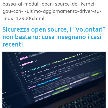
passa-ai-moduli-open-source-del-kernel-
gpu-con-l-ultimo-aggiornamento-driver-su-
linux_129006.html
Sicurezza open source, i “volontari”
non bastano: cosa insegnano i casi
recenti